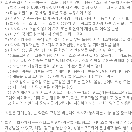
회원은 회사가 제공하는 서비스를 이용함에 있어 다음 각 호의 행위를 하여서는 
1) 회원 가입 신청이나 회원정보 변경 시 실명이 아닌 정보 또는 다른 사람의 정
2) 다른 회원의 ID 및 비밀 번호를 도용, 부정하게 사용
3) 회원의 ID 또는 회원 ID에 축적된 게임 아이템, 게임 머니 등을 타인과 거래,
4) 회사의 서비스 또는 서비스를 이용하여 얻은 정보를 회사의 사전 승낙 없이 
5) 회사의 서비스를 이용하여 자기 또는 타인에게 재산상의 이익을 발생
6) 타인의 명예를 훼손하거나 손해를 가하는 행위
7) 명의자의 동의나 승낙 없이 결제 수단을 무단 도용하여 서비스이용요금을 결
8) 회사의 지적재산권, 제3자의 지적재산권, 초상권 등 기타 권리를 침해
9) 회사의 승인을 받지 않고 다른 회원의 개인정보를 수집, 저장, 유포, 게시
10) 프로그램의 버그를 악용하거나 서비스와 관련된 설비의 오동작이나 정보 
11) 회사 서비스 운영을 고의로 방해하거나 서비스의 안정적 운영을 방해할 수
12) 타인으로 가장하는 행위 및 타인과의 관계를 허위로 명시
13) 음란, 저속한 정보를 교류, 게재하거나 음란사이트를 연결(링크)하거나 승
14) 재물을 걸고 도박하는 등 사행 행위를 유도하거나 참여하는 경우
15) 수치심이나 혐오감 또는 공포심을 일으키는 말이나 음향, 글이나 화상 또는 
16) 서비스에 게시된 정보를 변경하는 행위
17) 관련 법령에 의하여 그 전송 또는 게시가 금지되는 정보(컴퓨터프로그램) 
트웨어 바이러스, 기타 다른 컴퓨터 코드, 파일, 프로그램을 포함하고 있는 자료를 
18) 회사의 직원이나 운영자를 가장하거나 사칭하여 또는 타인의 명의를 도용
회원은 관계법령, 본 약관의 규정을 비롯하여 회사가 통지하는 사항 등을 준수하
회원은 회사에서 공식적으로 인정한 경우를 제외하고는 서비스를 이용하여 상품을 
제공받을 수 없고, 해킹, 광고를 통한 수익, 상용소프트웨어 불법배포 등의 행위