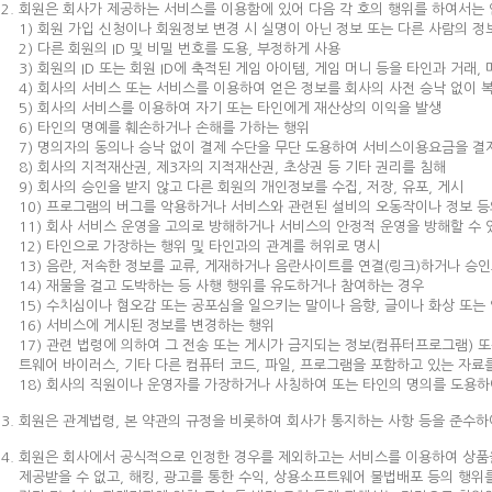
회원은 회사가 제공하는 서비스를 이용함에 있어 다음 각 호의 행위를 하여서는 
1) 회원 가입 신청이나 회원정보 변경 시 실명이 아닌 정보 또는 다른 사람의 정
2) 다른 회원의 ID 및 비밀 번호를 도용, 부정하게 사용
3) 회원의 ID 또는 회원 ID에 축적된 게임 아이템, 게임 머니 등을 타인과 거래,
4) 회사의 서비스 또는 서비스를 이용하여 얻은 정보를 회사의 사전 승낙 없이 
5) 회사의 서비스를 이용하여 자기 또는 타인에게 재산상의 이익을 발생
6) 타인의 명예를 훼손하거나 손해를 가하는 행위
7) 명의자의 동의나 승낙 없이 결제 수단을 무단 도용하여 서비스이용요금을 결
8) 회사의 지적재산권, 제3자의 지적재산권, 초상권 등 기타 권리를 침해
9) 회사의 승인을 받지 않고 다른 회원의 개인정보를 수집, 저장, 유포, 게시
10) 프로그램의 버그를 악용하거나 서비스와 관련된 설비의 오동작이나 정보 
11) 회사 서비스 운영을 고의로 방해하거나 서비스의 안정적 운영을 방해할 수
12) 타인으로 가장하는 행위 및 타인과의 관계를 허위로 명시
13) 음란, 저속한 정보를 교류, 게재하거나 음란사이트를 연결(링크)하거나 승
14) 재물을 걸고 도박하는 등 사행 행위를 유도하거나 참여하는 경우
15) 수치심이나 혐오감 또는 공포심을 일으키는 말이나 음향, 글이나 화상 또는 
16) 서비스에 게시된 정보를 변경하는 행위
17) 관련 법령에 의하여 그 전송 또는 게시가 금지되는 정보(컴퓨터프로그램) 
트웨어 바이러스, 기타 다른 컴퓨터 코드, 파일, 프로그램을 포함하고 있는 자료를 
18) 회사의 직원이나 운영자를 가장하거나 사칭하여 또는 타인의 명의를 도용
회원은 관계법령, 본 약관의 규정을 비롯하여 회사가 통지하는 사항 등을 준수하
회원은 회사에서 공식적으로 인정한 경우를 제외하고는 서비스를 이용하여 상품을 
제공받을 수 없고, 해킹, 광고를 통한 수익, 상용소프트웨어 불법배포 등의 행위