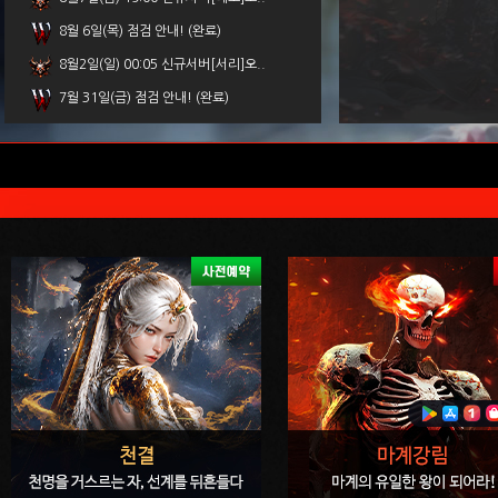
8월 6일(목) 점검 안내! (완료)
8월2일(일) 00:05 신규서버[서리]오..
7월 31일(금) 점검 안내! (완료)