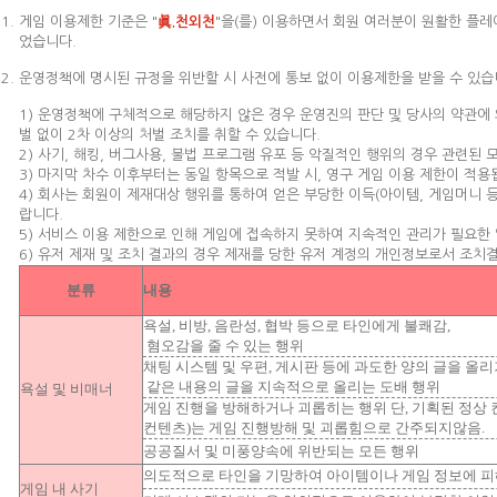
게임 이용제한 기준은 "
眞.천외천
"을(를) 이용하면서 회원 여러분이 원활한 플
었습니다.
운영정책에 명시된 규정을 위반할 시 사전에 통보 없이 이용제한을 받을 수 있습
1) 운영정책에 구체적으로 해당하지 않은 경우 운영진의 판단 및 당사의 약관에 
벌 없이 2차 이상의 처벌 조치를 취할 수 있습니다.
2) 사기, 해킹, 버그사용, 불법 프로그램 유포 등 악질적인 행위의 경우 관련된 
3) 마지막 차수 이후부터는 동일 항목으로 적발 시, 영구 게임 이용 제한이 적용
4) 회사는 회원이 제재대상 행위를 통하여 얻은 부당한 이득(아이템, 게임머니 
랍니다.
5) 서비스 이용 제한으로 인해 게임에 접속하지 못하여 지속적인 관리가 필요한 
6) 유저 제재 및 조치 결과의 경우 제재를 당한 유저 계정의 개인정보로서 조치
분류
내용
욕설, 비방, 음란성, 협박 등으로 타인에게 불쾌감,
혐오감을 줄 수 있는 행위
채팅 시스템 및 우편, 게시판 등에 과도한 양의 글을 올
같은 내용의 글을 지속적으로 올리는 도배 행위
욕설 및 비매너
게임 진행을 방해하거나 괴롭히는 행위 단, 기획된 정상
컨텐츠)는 게임 진행방해 및 괴롭힘으로 간주되지않음.
공공질서 및 미풍양속에 위반되는 모든 행위
의도적으로 타인을 기망하여 아이템이나 게임 정보에 피
게임 내 사기