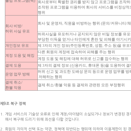
불법 프로그램(핵)
회사로부터 특별한 권리를 받지 않고 프로그램을 조작하
조작된 프로그램을 이용하여 회사의 서비스를 비정상적
행위
회사 및 운영자, 직원을 비방하는 행위 (문의/커뮤니티/채
회사 비방/
허위 사실 유포
허위사실을 유포하거나 공지되지 않은 비밀 정보를 유
부당한 이득을 얻거나 타인에게 혼란 및 피해를 야기시
개인정보 유포
제 3자의 개인 정보(주민등록번호, 성함, 주소 등)을 유
다른 회원의 계정에 접속하여 피해를 주는 행위
계정 도용 및 해킹
계정 도용 및 해킹에 대해 허위로 신고를 접수하는 행위
결제 도용
제 3자의 결제 정보 (신용카드, 휴대폰 등)을 도용하여 
허위 신고 및 과도한 도배성 문의 등으로 운영 업무를 
운영 업무 방해
저해하는 행위
결제 취소/
결제 취소/환불 악용 등 결제와 관련된 모든 부정행위
환불 악용
제9조 복구 정책
게임 서비스의 기술상 오류로 인해 계정/아이템이 소실되거나 정보가 변경된 경우
해서 복구해 드리기 위해 최선을 다할 것입니다.
회원의 자의적 선택 또는 약관, 정책에 위반되는 행위에 의하여 이용제한이 된 경