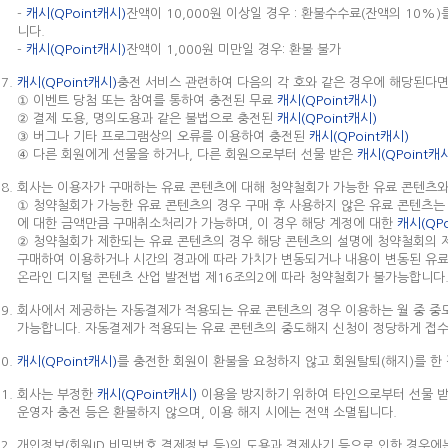
-
캐시(QPoint캐시)
잔액이 10,000원 이상일 경우 : 환불수수료(잔액의 10%
니다.
-
캐시(QPoint캐시)
잔액이 1,000원 미만일 경우: 환불 불가
캐시(QPoint캐시)
충전 서비스 관련하여 다음의 각 호와 같은 경우에 해당된다면
① 이벤트 당첨 또는 참여를 통하여 충전된 무료
캐시(QPoint캐시)
② 결제 도용, 명의도용과 같은 불법으로 충전된
캐시(QPoint캐시)
③ 버그나 기타 프로그램상의 오류를 이용하여 충전된
캐시(QPoint캐시)
④ 다른 회원에게 선물을 하거나, 다른 회원으로부터 선물 받은
캐시(QPoint캐
회사는 이용자가 구매하는 유료 콘텐츠에 대해 청약철회가 가능한 유료 콘텐츠
① 청약철회가 가능한 유료 콘텐츠의 경우 구매 후 사용하지 않은 유료 콘텐츠는
에 대한 금액만큼 구매취소처리가 가능하며, 이 경우 해당 계정에 대한
캐시(QPo
② 청약철회가 제한되는 유료 콘텐츠의 경우 해당 콘텐츠의 설명에 청약철회의 
구매하여 이용하거나 시간의 경과에 따라 가치가 변동되거나 내용이 변동된 유료 
온라인 디지털 콘텐츠 산업 발전법 제16조의2에 따라 청약철회가 불가능합니다
회사에서 제공하는 자동결제가 적용되는 유료 콘텐츠의 경우 이용하는 월 중 중
가능합니다. 자동결제가 적용되는 유료 콘텐츠의 중도해지 신청이 정당하게 접수
캐시(QPoint캐시)
를 충전한 회원이 환불을 요청하지 않고 회원탈퇴(해지)를 한
회사는 부정한
캐시(QPoint캐시)
이용을 방지하기 위하여 타인으로부터 선물 
운영자 충전 등은 환불하지 않으며, 이용 해지 시에는 전액 소멸됩니다.
개인정보(회원ID,비밀번호,결제정보 등)의 도용과 결제사기 등으로 인한 경우