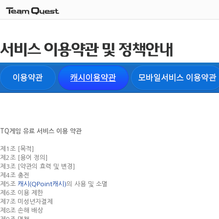
TQ게임 유료 서비스 이용 약관
제1조 [목적]
제2조 [용어 정의]
제3조 [약관의 효력 및 변경]
제4조 충전
제5조
캐시(QPoint캐시)
의 사용 및 소멸
제6조 이용 제한
제7조 미성년자결제
제8조 손해 배상