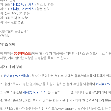
제9조 면책
제10조
캐시(QPoint캐시)
취소 및 환불
제11조
캐시(QPoint캐시)
환불 절차
제12조 과오금의 환불
제13조 정책 외 사항
제14조 관할 법원
<청약철회 규정안내>
<부칙>
제1조 목적
이 약관은
(주)팀퀘스트
(이하 '회사') 가 제공하는 게임의 서비스 중 유료서비스 
사항, 기타 필요한 사항을 규정함을 목적으로 합니다.
제2조 용어 정의
캐시(QPoint캐시)
: 회사가 운영하는 서비스 내에서 유료서비스를 이용하기 위
충전 : 회사가 정한 결제수단 중 회원이 원하는 결제 수단을 이용하여
캐시(QPoi
구매 : 충전된
캐시(QPoint캐시)
를 지불하고 아이템, 아바타 등을 구입하거나 
환불 : 충전된 금액을 회사가 정하는 환불 기준에 의거하여 현금으로 되돌려 받는
서비스 : 회사가 운영하는 게임 사이트(www.tqgame.kr)에서 제공하고 있는