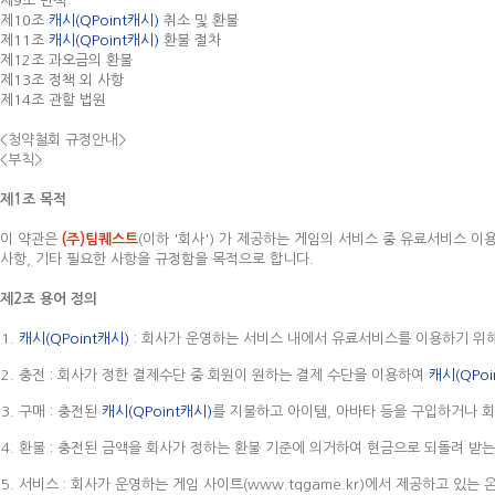
제9조 면책
제10조
캐시(QPoint캐시)
취소 및 환불
제11조
캐시(QPoint캐시)
환불 절차
제12조 과오금의 환불
제13조 정책 외 사항
제14조 관할 법원
<청약철회 규정안내>
<부칙>
제1조 목적
이 약관은
(주)팀퀘스트
(이하 '회사') 가 제공하는 게임의 서비스 중 유료서비스 
사항, 기타 필요한 사항을 규정함을 목적으로 합니다.
제2조 용어 정의
캐시(QPoint캐시)
: 회사가 운영하는 서비스 내에서 유료서비스를 이용하기 위
충전 : 회사가 정한 결제수단 중 회원이 원하는 결제 수단을 이용하여
캐시(QPoi
구매 : 충전된
캐시(QPoint캐시)
를 지불하고 아이템, 아바타 등을 구입하거나 
환불 : 충전된 금액을 회사가 정하는 환불 기준에 의거하여 현금으로 되돌려 받는
서비스 : 회사가 운영하는 게임 사이트(www.tqgame.kr)에서 제공하고 있는