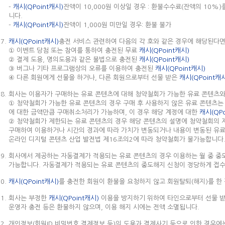
-
캐시(QPoint캐시)
잔액이 10,000원 이상일 경우 : 환불수수료(잔액의 10%
니다.
-
캐시(QPoint캐시)
잔액이 1,000원 미만일 경우: 환불 불가
캐시(QPoint캐시)
충전 서비스 관련하여 다음의 각 호와 같은 경우에 해당된다면
① 이벤트 당첨 또는 참여를 통하여 충전된 무료
캐시(QPoint캐시)
② 결제 도용, 명의도용과 같은 불법으로 충전된
캐시(QPoint캐시)
③ 버그나 기타 프로그램상의 오류를 이용하여 충전된
캐시(QPoint캐시)
④ 다른 회원에게 선물을 하거나, 다른 회원으로부터 선물 받은
캐시(QPoint캐
회사는 이용자가 구매하는 유료 콘텐츠에 대해 청약철회가 가능한 유료 콘텐츠
① 청약철회가 가능한 유료 콘텐츠의 경우 구매 후 사용하지 않은 유료 콘텐츠는
에 대한 금액만큼 구매취소처리가 가능하며, 이 경우 해당 계정에 대한
캐시(QPo
② 청약철회가 제한되는 유료 콘텐츠의 경우 해당 콘텐츠의 설명에 청약철회의 
구매하여 이용하거나 시간의 경과에 따라 가치가 변동되거나 내용이 변동된 유료 
온라인 디지털 콘텐츠 산업 발전법 제16조의2에 따라 청약철회가 불가능합니다
회사에서 제공하는 자동결제가 적용되는 유료 콘텐츠의 경우 이용하는 월 중 중
가능합니다. 자동결제가 적용되는 유료 콘텐츠의 중도해지 신청이 정당하게 접수
캐시(QPoint캐시)
를 충전한 회원이 환불을 요청하지 않고 회원탈퇴(해지)를 한
회사는 부정한
캐시(QPoint캐시)
이용을 방지하기 위하여 타인으로부터 선물 
운영자 충전 등은 환불하지 않으며, 이용 해지 시에는 전액 소멸됩니다.
개인정보(회원ID,비밀번호,결제정보 등)의 도용과 결제사기 등으로 인한 경우