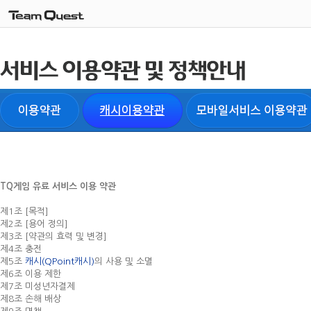
TQ게임 유료 서비스 이용 약관
제1조 [목적]
제2조 [용어 정의]
제3조 [약관의 효력 및 변경]
제4조 충전
제5조
캐시(QPoint캐시)
의 사용 및 소멸
제6조 이용 제한
제7조 미성년자결제
제8조 손해 배상