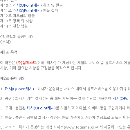
제9조 면책
제10조
캐시(QPoint캐시)
취소 및 환불
제11조
캐시(QPoint캐시)
환불 절차
제12조 과오금의 환불
제13조 정책 외 사항
제14조 관할 법원
<청약철회 규정안내>
<부칙>
제1조 목적
이 약관은
(주)팀퀘스트
(이하 '회사') 가 제공하는 게임의 서비스 중 유료서비스 
사항, 기타 필요한 사항을 규정함을 목적으로 합니다.
제2조 용어 정의
캐시(QPoint캐시)
: 회사가 운영하는 서비스 내에서 유료서비스를 이용하기 위
충전 : 회사가 정한 결제수단 중 회원이 원하는 결제 수단을 이용하여
캐시(QPoi
구매 : 충전된
캐시(QPoint캐시)
를 지불하고 아이템, 아바타 등을 구입하거나 
환불 : 충전된 금액을 회사가 정하는 환불 기준에 의거하여 현금으로 되돌려 받는
서비스 : 회사가 운영하는 게임 사이트(www.tqgame.kr)에서 제공하고 있는