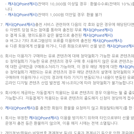
-
캐시(QPoint캐시)
잔액이 10,000원 이상일 경우 : 환불수수료(잔액의 10%
니다.
-
캐시(QPoint캐시)
잔액이 1,000원 미만일 경우: 환불 불가
캐시(QPoint캐시)
충전 서비스 관련하여 다음의 각 호와 같은 경우에 해당된다면
① 이벤트 당첨 또는 참여를 통하여 충전된 무료
캐시(QPoint캐시)
② 결제 도용, 명의도용과 같은 불법으로 충전된
캐시(QPoint캐시)
③ 버그나 기타 프로그램상의 오류를 이용하여 충전된
캐시(QPoint캐시)
④ 다른 회원에게 선물을 하거나, 다른 회원으로부터 선물 받은
캐시(QPoint캐
회사는 이용자가 구매하는 유료 콘텐츠에 대해 청약철회가 가능한 유료 콘텐츠
① 청약철회가 가능한 유료 콘텐츠의 경우 구매 후 사용하지 않은 유료 콘텐츠는
에 대한 금액만큼 구매취소처리가 가능하며, 이 경우 해당 계정에 대한
캐시(QPo
② 청약철회가 제한되는 유료 콘텐츠의 경우 해당 콘텐츠의 설명에 청약철회의 
구매하여 이용하거나 시간의 경과에 따라 가치가 변동되거나 내용이 변동된 유료 
온라인 디지털 콘텐츠 산업 발전법 제16조의2에 따라 청약철회가 불가능합니다
회사에서 제공하는 자동결제가 적용되는 유료 콘텐츠의 경우 이용하는 월 중 중
가능합니다. 자동결제가 적용되는 유료 콘텐츠의 중도해지 신청이 정당하게 접수
캐시(QPoint캐시)
를 충전한 회원이 환불을 요청하지 않고 회원탈퇴(해지)를 한
회사는 부정한
캐시(QPoint캐시)
이용을 방지하기 위하여 타인으로부터 선물 
운영자 충전 등은 환불하지 않으며, 이용 해지 시에는 전액 소멸됩니다.
개인정보(회원ID,비밀번호,결제정보 등)의 도용과 결제사기 등으로 인한 경우