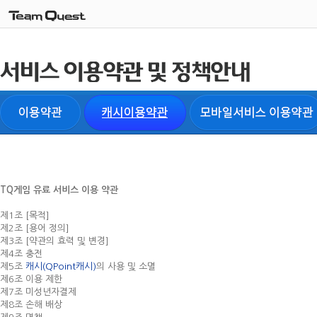
TQ게임 유료 서비스 이용 약관
제1조 [목적]
제2조 [용어 정의]
제3조 [약관의 효력 및 변경]
제4조 충전
제5조
캐시(QPoint캐시)
의 사용 및 소멸
제6조 이용 제한
제7조 미성년자결제
제8조 손해 배상